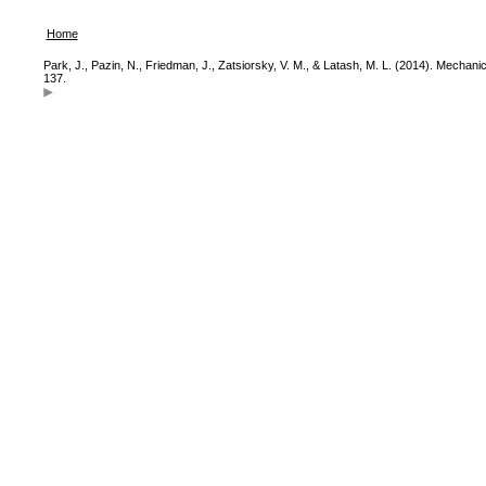
Home
Park, J., Pazin, N., Friedman, J., Zatsiorsky, V. M., & Latash, M. L. (2014). Mechani
137.